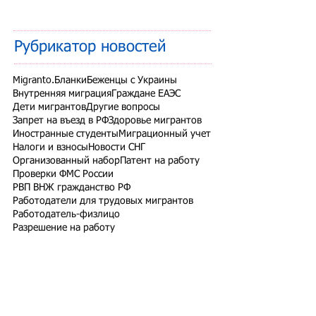
Рубрикатор новостей
Migranto.Бланки
Беженцы с Украины
Внутренняя миграция
Граждане ЕАЭС
Дети мигрантов
Другие вопросы
Запрет на въезд в РФ
Здоровье мигрантов
Иностранные студенты
Миграционный учет
Налоги и взносы
Новости СНГ
Организованный набор
Патент на работу
Проверки ФМС России
РВП ВНЖ гражданство РФ
Работодатели для трудовых мигрантов
Работодатель-физлицо
Разрешение на работу
Реестр контролируемых лиц
СВО
Экзамены для мигрантов
Подпишитесь на рассылку