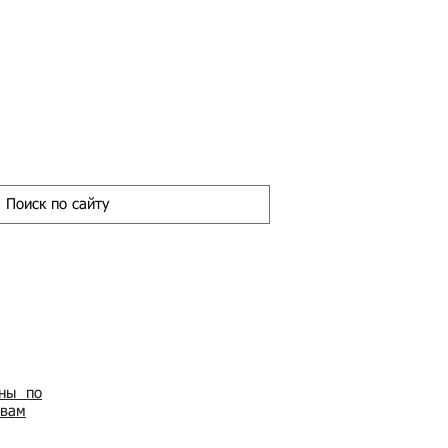
ены по
овам