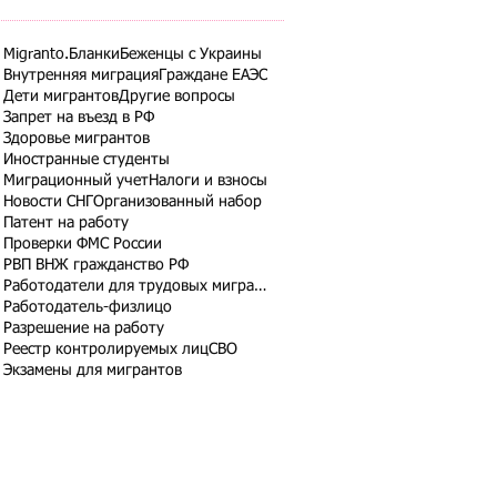
Migranto.Бланки
Беженцы с Украины
Внутренняя миграция
Граждане ЕАЭС
Дети мигрантов
Другие вопросы
Запрет на въезд в РФ
Здоровье мигрантов
Иностранные студенты
Миграционный учет
Налоги и взносы
Новости СНГ
Организованный набор
Патент на работу
Проверки ФМС России
РВП ВНЖ гражданство РФ
Работодатели для трудовых мигрантов
Работодатель-физлицо
Разрешение на работу
Реестр контролируемых лиц
СВО
Экзамены для мигрантов