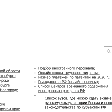
Подбор иностранного персонала;
кой области
Онлайн-школа трудового мигранта;
етербурге
Размер платежей по патентам на 2026 г.;
ирске
Гражданство РФ (онлайн-сервисы
);
нбурге
Список центров временного содержания
 Новгороде
иностранных граждан в РФ
Список вузов, где можно сдать экзам
русскому языку, истории России и осн
ске
законодательства по субъектам РФ
арском крае