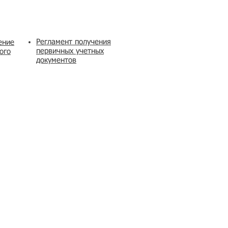
Регламент получения
ение
первичных учетных
ого
документов