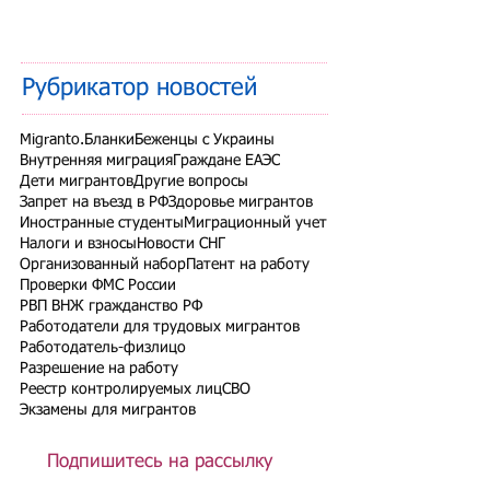
Рубрикатор новостей
Migranto.Бланки
Беженцы с Украины
Внутренняя миграция
Граждане ЕАЭС
Дети мигрантов
Другие вопросы
Запрет на въезд в РФ
Здоровье мигрантов
Иностранные студенты
Миграционный учет
Налоги и взносы
Новости СНГ
Организованный набор
Патент на работу
Проверки ФМС России
РВП ВНЖ гражданство РФ
Работодатели для трудовых мигрантов
Работодатель-физлицо
Разрешение на работу
Реестр контролируемых лиц
СВО
Экзамены для мигрантов
Подпишитесь на рассылку