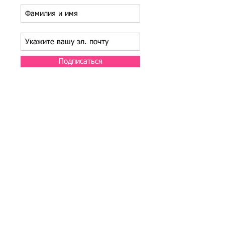
Подписаться
Подбор иностранного персонала;
Онлайн-школа трудового мигранта;
Размер платежей по патентам на 2026 г.;
Гражданство РФ (онлайн-сервисы
);
Список центров временного содержания
иностранных граждан в РФ
Регламент обработки персональных данных
в базе данных резюме и вакансий
​Оферта на заключение договора
возмездного оказания услуг
Регламент получения первичных учетных