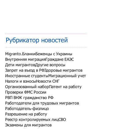
Рубрикатор новостей
Migranto.Бланки
Беженцы с Украины
Внутренняя миграция
Граждане ЕАЭС
Дети мигрантов
Другие вопросы
Запрет на въезд в РФ
Здоровье мигрантов
Иностранные студенты
Миграционный учет
Налоги и взносы
Новости СНГ
Организованный набор
Патент на работу
Проверки ФМС России
РВП ВНЖ гражданство РФ
Работодатели для трудовых мигрантов
Работодатель-физлицо
Разрешение на работу
Реестр контролируемых лиц
СВО
Экзамены для мигрантов