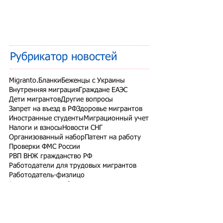
Рубрикатор новостей
Migranto.Бланки
Беженцы с Украины
Внутренняя миграция
Граждане ЕАЭС
Дети мигрантов
Другие вопросы
Запрет на въезд в РФ
Здоровье мигрантов
Иностранные студенты
Миграционный учет
Налоги и взносы
Новости СНГ
Организованный набор
Патент на работу
Проверки ФМС России
РВП ВНЖ гражданство РФ
Работодатели для трудовых мигрантов
Работодатель-физлицо
Разрешение на работу
Реестр контролируемых лиц
СВО
Экзамены для мигрантов