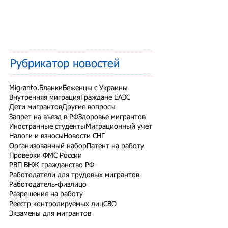
Рубрикатор новостей
Migranto.Бланки
Беженцы с Украины
Внутренняя миграция
Граждане ЕАЭС
Дети мигрантов
Другие вопросы
Запрет на въезд в РФ
Здоровье мигрантов
Иностранные студенты
Миграционный учет
Налоги и взносы
Новости СНГ
Организованный набор
Патент на работу
Проверки ФМС России
РВП ВНЖ гражданство РФ
Работодатели для трудовых мигрантов
Работодатель-физлицо
Разрешение на работу
Реестр контролируемых лиц
СВО
Экзамены для мигрантов