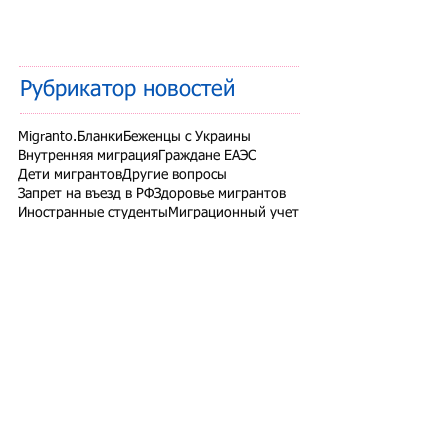
Рубрикатор новостей
Migranto.Бланки
Беженцы с Украины
Внутренняя миграция
Граждане ЕАЭС
Дети мигрантов
Другие вопросы
Запрет на въезд в РФ
Здоровье мигрантов
Иностранные студенты
Миграционный учет
Налоги и взносы
Новости СНГ
Организованный набор
Патент на работу
Проверки ФМС России
РВП ВНЖ гражданство РФ
Работодатели для трудовых мигрантов
Работодатель-физлицо
Разрешение на работу
Реестр контролируемых лиц
СВО
Экзамены для мигрантов
Подпишитесь на рассылку