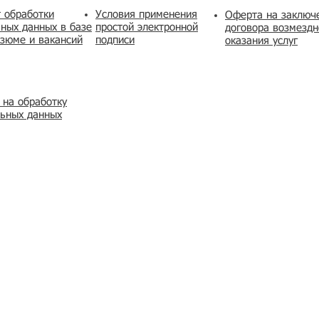
 обработки
Условия применения
​Оферта на заключ
ных данных в базе
простой электронной
договора возмездн
зюме и вакансий
подписи
оказания услуг
 на обработку
льных данных