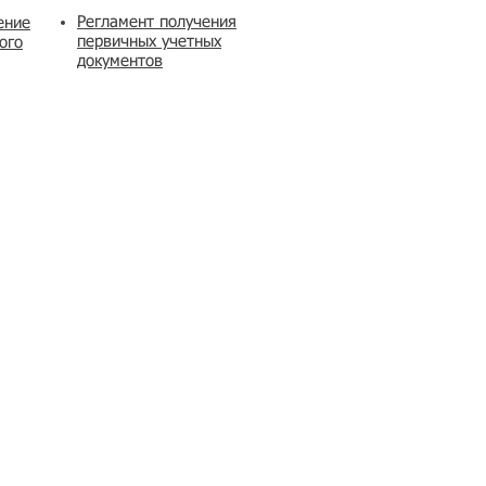
Регламент получения
ение
первичных учетных
ого
документов