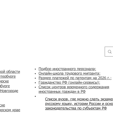
Подбор иностранного персонала;
кой области
Онлайн-школа трудового мигранта;
етербурге
Размер платежей по патентам на 2026 г.;
ирске
Гражданство РФ (онлайн-сервисы
);
нбурге
Список центров временного содержания
 Новгороде
иностранных граждан в РФ
Список вузов, где можно сдать экзам
русскому языку, истории России и осн
ске
законодательства по субъектам РФ
арском крае