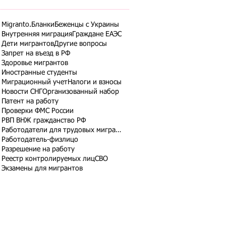
Migranto.Бланки
Беженцы с Украины
Внутренняя миграция
Граждане ЕАЭС
Дети мигрантов
Другие вопросы
Запрет на въезд в РФ
Здоровье мигрантов
Иностранные студенты
Миграционный учет
Налоги и взносы
Новости СНГ
Организованный набор
Патент на работу
Проверки ФМС России
РВП ВНЖ гражданство РФ
Работодатели для трудовых мигрантов
Работодатель-физлицо
Разрешение на работу
Реестр контролируемых лиц
СВО
Экзамены для мигрантов