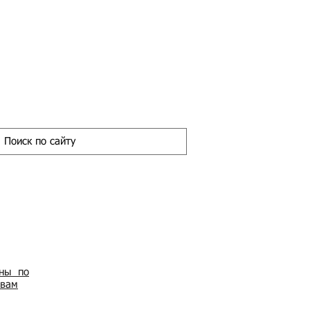
ены по
овам