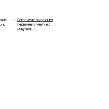
Регламент получения
ение
первичных учетных
ого
документов