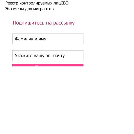
Реестр контролируемых лиц
СВО
Экзамены для мигрантов
Подпишитесь на рассылку
Подписаться
Подбор иностранного персонала;
Онлайн-школа трудового мигранта;
Размер платежей по патентам на 2026 г.;
Гражданство РФ (онлайн-сервисы
);
Список центров временного содержания
иностранных граждан в РФ