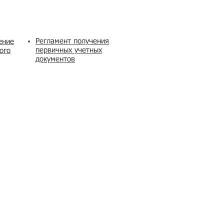
Регламент получения
ение
первичных учетных
ого
документов