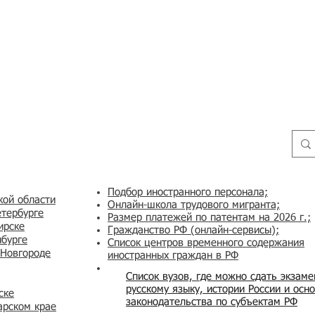
Подбор иностранного персонала;
кой области
Онлайн-школа трудового мигранта;
етербурге
Размер платежей по патентам на 2026 г.;
ирске
Гражданство РФ (онлайн-сервисы
);
нбурге
Список центров временного содержания
 Новгороде
иностранных граждан в РФ
Список вузов, где можно сдать экзам
русскому языку, истории России и осн
ске
законодательства по субъектам РФ
арском крае