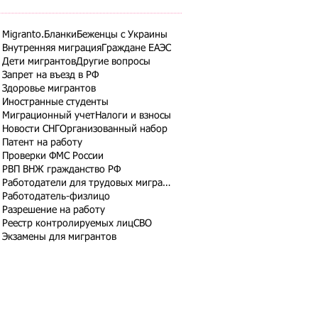
Migranto.Бланки
Беженцы с Украины
Внутренняя миграция
Граждане ЕАЭС
Дети мигрантов
Другие вопросы
Запрет на въезд в РФ
Здоровье мигрантов
Иностранные студенты
Миграционный учет
Налоги и взносы
Новости СНГ
Организованный набор
Патент на работу
Проверки ФМС России
РВП ВНЖ гражданство РФ
Работодатели для трудовых мигрантов
Работодатель-физлицо
Разрешение на работу
Реестр контролируемых лиц
СВО
Экзамены для мигрантов