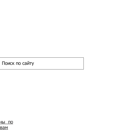
ены по
овам