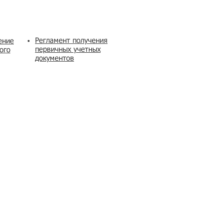
Регламент получения
ение
первичных учетных
ого
документов