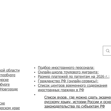
Подбор иностранного персонала;
кой области
Онлайн-школа трудового мигранта;
етербурге
Размер платежей по патентам на 2026 г.;
ирске
Гражданство РФ (онлайн-сервисы
);
нбурге
Список центров временного содержания
 Новгороде
иностранных граждан в РФ
Список вузов, где можно сдать экзам
русскому языку, истории России и осн
ске
законодательства по субъектам РФ
арском крае