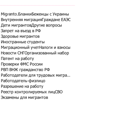
Migranto.Бланки
Беженцы с Украины
Внутренняя миграция
Граждане ЕАЭС
Дети мигрантов
Другие вопросы
Запрет на въезд в РФ
Здоровье мигрантов
Иностранные студенты
Миграционный учет
Налоги и взносы
Новости СНГ
Организованный набор
Патент на работу
Проверки ФМС России
РВП ВНЖ гражданство РФ
Работодатели для трудовых мигрантов
Работодатель-физлицо
Разрешение на работу
Реестр контролируемых лиц
СВО
Экзамены для мигрантов