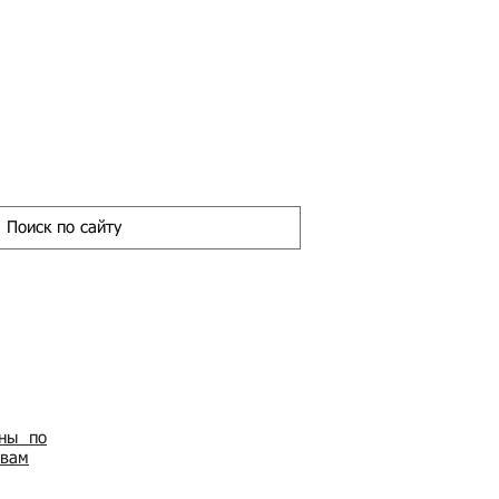
ены по
овам