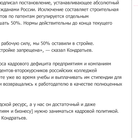
 подписал постановление, устанавливающее абсолютный 
ражданами России. Исключение составляет строительная 
нтов по патентам регулируется отдельным 
шать 50%. Нормы действительны до конца текущего 
рабочую силу, мы 50% оставили в стройке. 
 стройке запрещена», — сказал Кондратьев.
оса кадрового дефицита предприятиям и компаниям 
дентов-второкурсников российских колледжей 
оте уже во время учебы и выплачивать им стипендии для 
ни возвращались к работодателю в качестве полноценных 
ской ресурс, а у нас он достаточный и даже 
тиям и бизнесу] нужно заниматься кадровой политикой. 
 Кондратьев. 