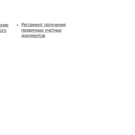
Регламент получения
ение
первичных учетных
ого
документов