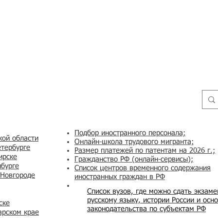
Подбор иностранного персонала;
кой области
Онлайн-школа трудового мигранта;
етербурге
Размер платежей по патентам на 2026 г.;
ирске
Гражданство РФ (онлайн-сервисы
);
нбурге
Список центров временного содержания
 Новгороде
иностранных граждан в РФ
Список вузов, где можно сдать экзам
русскому языку, истории России и осн
ске
законодательства по субъектам РФ
арском крае