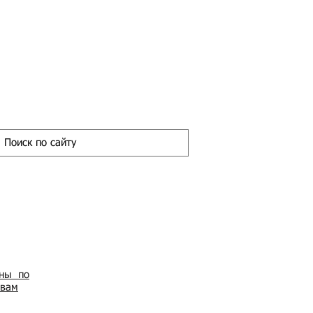
ены по
овам