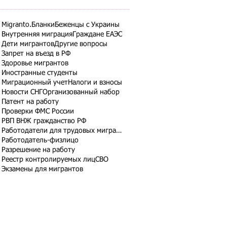
Migranto.Бланки
Беженцы с Украины
Внутренняя миграция
Граждане ЕАЭС
Дети мигрантов
Другие вопросы
Запрет на въезд в РФ
Здоровье мигрантов
Иностранные студенты
Миграционный учет
Налоги и взносы
Новости СНГ
Организованный набор
Патент на работу
Проверки ФМС России
РВП ВНЖ гражданство РФ
Работодатели для трудовых мигрантов
Работодатель-физлицо
Разрешение на работу
Реестр контролируемых лиц
СВО
Экзамены для мигрантов