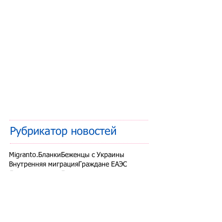
Рубрикатор новостей
Migranto.Бланки
Беженцы с Украины
Внутренняя миграция
Граждане ЕАЭС
Дети мигрантов
Другие вопросы
Запрет на въезд в РФ
Здоровье мигрантов
Иностранные студенты
Миграционный учет
Налоги и взносы
Новости СНГ
Организованный набор
Патент на работу
Проверки ФМС России