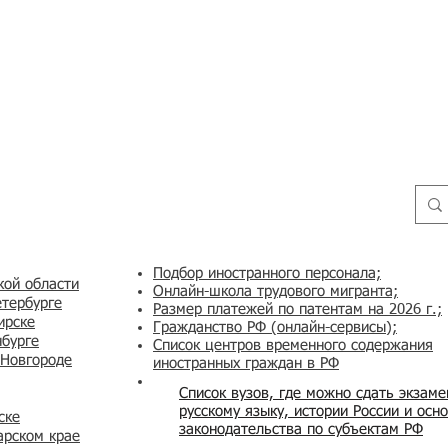
Подбор иностранного персонала;
кой области
Онлайн-школа трудового мигранта;
етербурге
Размер платежей по патентам на 2026 г.;
ирске
Гражданство РФ (онлайн-сервисы
);
нбурге
Список центров временного содержания
 Новгороде
иностранных граждан в РФ
Список вузов, где можно сдать экзам
русскому языку, истории России и осн
ске
законодательства по субъектам РФ
арском крае