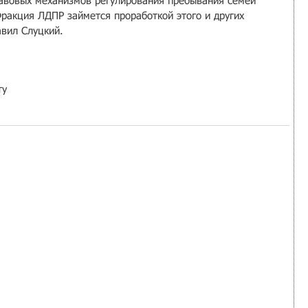
равовых механизмов регулирования пребывания семей 
Фракция ЛДПР займется проработкой этого и других 
вил Слуцкий.
ту