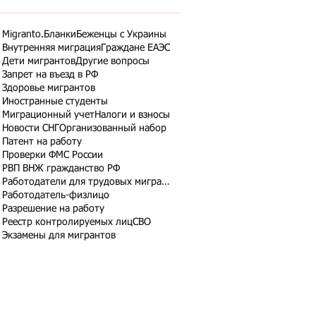
Migranto.Бланки
Беженцы с Украины
Внутренняя миграция
Граждане ЕАЭС
Дети мигрантов
Другие вопросы
Запрет на въезд в РФ
Здоровье мигрантов
Иностранные студенты
Миграционный учет
Налоги и взносы
Новости СНГ
Организованный набор
Патент на работу
Проверки ФМС России
РВП ВНЖ гражданство РФ
Работодатели для трудовых мигрантов
Работодатель-физлицо
Разрешение на работу
Реестр контролируемых лиц
СВО
Экзамены для мигрантов