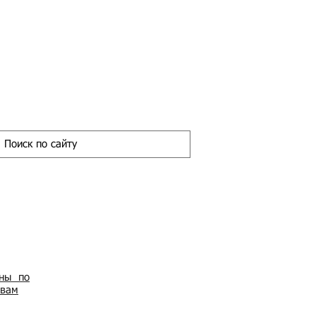
ены по
овам