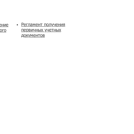
Регламент получения
ение
первичных учетных
ого
документов