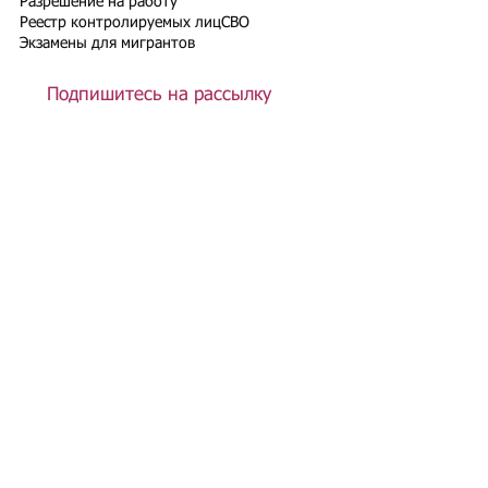
Разрешение на работу
Реестр контролируемых лиц
СВО
Экзамены для мигрантов
Подпишитесь на рассылку
Подписаться
Подбор иностранного персонала;
Онлайн-школа трудового мигранта;
Размер платежей по патентам на 2026 г.;
Гражданство РФ (онлайн-сервисы
);
Список центров временного содержания
иностранных граждан в РФ