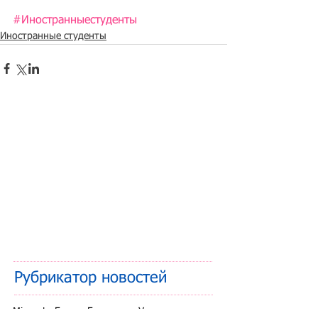
#Иностранныестуденты
Иностранные студенты
Рубрикатор новостей
Migranto.Бланки
Беженцы с Украины