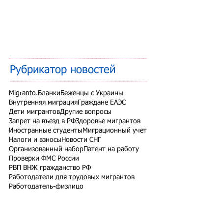
Рубрикатор новостей
Migranto.Бланки
Беженцы с Украины
Внутренняя миграция
Граждане ЕАЭС
Дети мигрантов
Другие вопросы
Запрет на въезд в РФ
Здоровье мигрантов
Иностранные студенты
Миграционный учет
Налоги и взносы
Новости СНГ
Организованный набор
Патент на работу
Проверки ФМС России
РВП ВНЖ гражданство РФ
Работодатели для трудовых мигрантов
Работодатель-физлицо
Разрешение на работу
Реестр контролируемых лиц
СВО
Экзамены для мигрантов