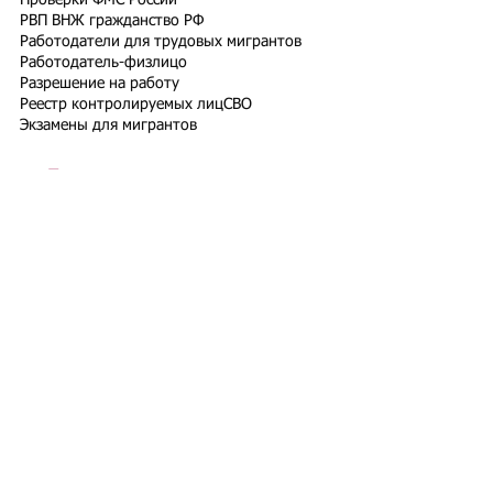
Проверки ФМС России
РВП ВНЖ гражданство РФ
Работодатели для трудовых мигрантов
Работодатель-физлицо
Разрешение на работу
Реестр контролируемых лиц
СВО
Экзамены для мигрантов
Подпишитесь на рассылку
Подписаться
Подбор иностранного персонала;
Онлайн-школа трудового мигранта;
Размер платежей по патентам на 2026 г.;