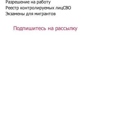
Разрешение на работу
Реестр контролируемых лиц
СВО
Экзамены для мигрантов
Подпишитесь на рассылку
Подписаться
Подбор иностранного персонала;
Онлайн-школа трудового мигранта;
Размер платежей по патентам на 2026 г.;
Гражданство РФ (онлайн-сервисы
);
Список центров временного содержания
иностранных граждан в РФ