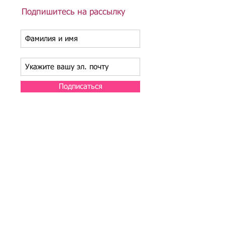
Подпишитесь на рассылку
Подписаться
Подбор иностранного персонала;
Онлайн-школа трудового мигранта;
Размер платежей по патентам на 2026 г.;
Гражданство РФ (онлайн-сервисы
);
Список центров временного содержания
иностранных граждан в РФ
Регламент обработки персональных данных
в базе данных резюме и вакансий