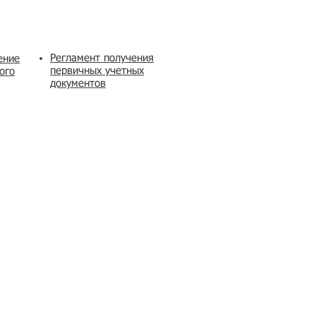
Регламент получения
ение
первичных учетных
ого
документов