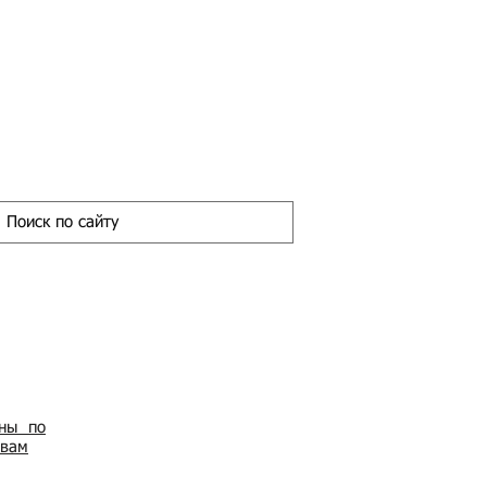
ены по
овам