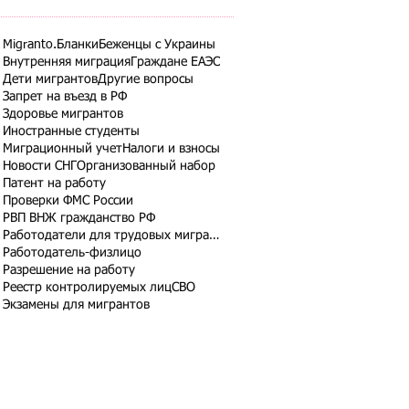
Migranto.Бланки
Беженцы с Украины
Внутренняя миграция
Граждане ЕАЭС
Дети мигрантов
Другие вопросы
Запрет на въезд в РФ
Здоровье мигрантов
Иностранные студенты
Миграционный учет
Налоги и взносы
Новости СНГ
Организованный набор
Патент на работу
Проверки ФМС России
РВП ВНЖ гражданство РФ
Работодатели для трудовых мигрантов
Работодатель-физлицо
Разрешение на работу
Реестр контролируемых лиц
СВО
Экзамены для мигрантов