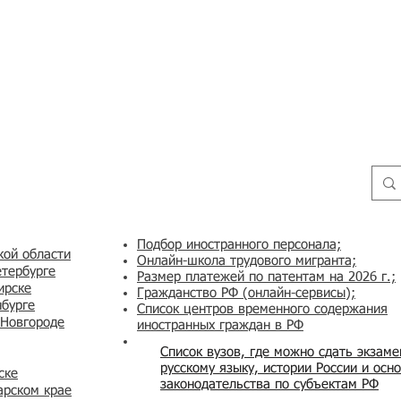
Подбор иностранного персонала;
кой области
Онлайн-школа трудового мигранта;
етербурге
Размер платежей по патентам на 2026 г.;
ирске
Гражданство РФ (онлайн-сервисы
);
нбурге
Список центров временного содержания
 Новгороде
иностранных граждан в РФ
Список вузов, где можно сдать экзам
русскому языку, истории России и осн
ске
законодательства по субъектам РФ
арском крае