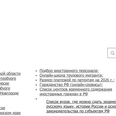
Подбор иностранного персонала;
кой области
Онлайн-школа трудового мигранта;
етербурге
Размер платежей по патентам на 2026 г.;
ирске
Гражданство РФ (онлайн-сервисы
);
нбурге
Список центров временного содержания
 Новгороде
иностранных граждан в РФ
Список вузов, где можно сдать экзам
русскому языку, истории России и осн
ске
законодательства по субъектам РФ
арском крае