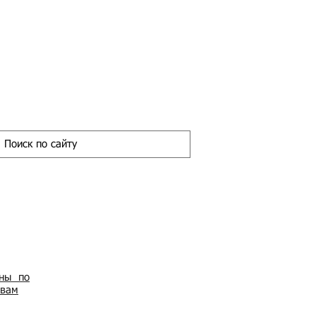
ены по
овам