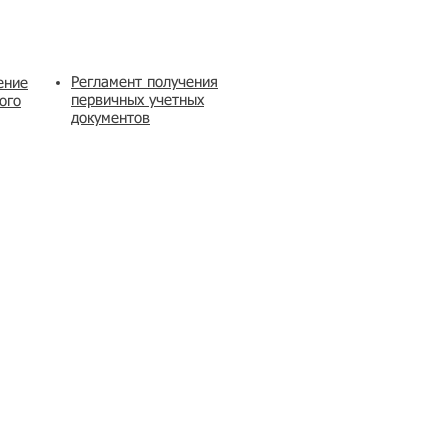
Регламент получения
ение
первичных учетных
ого
документов