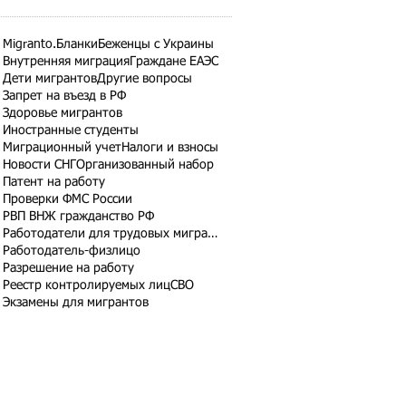
Migranto.Бланки
Беженцы с Украины
Внутренняя миграция
Граждане ЕАЭС
Дети мигрантов
Другие вопросы
Запрет на въезд в РФ
Здоровье мигрантов
Иностранные студенты
Миграционный учет
Налоги и взносы
Новости СНГ
Организованный набор
Патент на работу
Проверки ФМС России
РВП ВНЖ гражданство РФ
Работодатели для трудовых мигрантов
Работодатель-физлицо
Разрешение на работу
Реестр контролируемых лиц
СВО
Экзамены для мигрантов