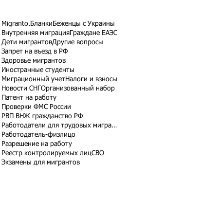
Migranto.Бланки
Беженцы с Украины
Внутренняя миграция
Граждане ЕАЭС
Дети мигрантов
Другие вопросы
Запрет на въезд в РФ
Здоровье мигрантов
Иностранные студенты
Миграционный учет
Налоги и взносы
Новости СНГ
Организованный набор
Патент на работу
Проверки ФМС России
РВП ВНЖ гражданство РФ
Работодатели для трудовых мигрантов
Работодатель-физлицо
Разрешение на работу
Реестр контролируемых лиц
СВО
Экзамены для мигрантов