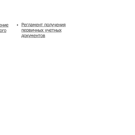
Регламент получения
ение
первичных учетных
ого
документов