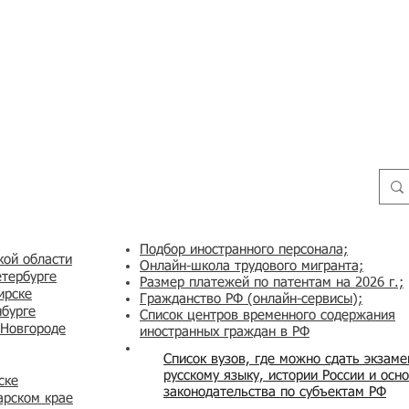
Подбор иностранного персонала;
кой области
Онлайн-школа трудового мигранта;
етербурге
Размер платежей по патентам на 2026 г.;
ирске
Гражданство РФ (онлайн-сервисы
);
нбурге
Список центров временного содержания
 Новгороде
иностранных граждан в РФ
Список вузов, где можно сдать экзам
русскому языку, истории России и осн
ске
законодательства по субъектам РФ
арском крае