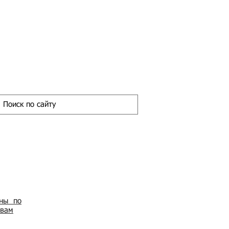
ены по
овам