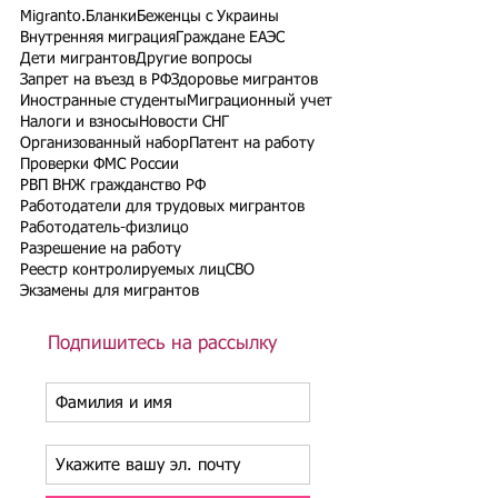
Migranto.Бланки
Беженцы с Украины
Внутренняя миграция
Граждане ЕАЭС
Дети мигрантов
Другие вопросы
Запрет на въезд в РФ
Здоровье мигрантов
Иностранные студенты
Миграционный учет
Налоги и взносы
Новости СНГ
Организованный набор
Патент на работу
Проверки ФМС России
РВП ВНЖ гражданство РФ
Работодатели для трудовых мигрантов
Работодатель-физлицо
Разрешение на работу
Реестр контролируемых лиц
СВО
Экзамены для мигрантов
Подпишитесь на рассылку