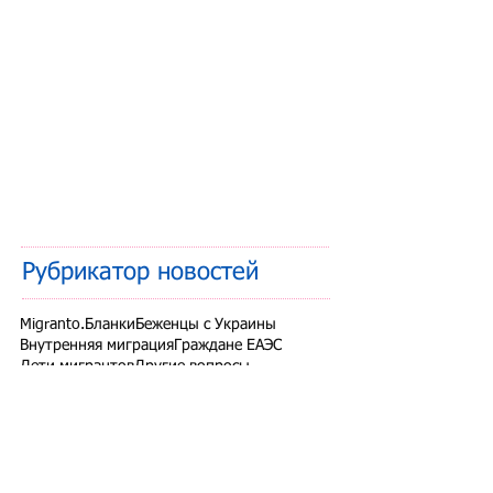
Рубрикатор новостей
Migranto.Бланки
Беженцы с Украины
Внутренняя миграция
Граждане ЕАЭС
Дети мигрантов
Другие вопросы
Запрет на въезд в РФ
Здоровье мигрантов
Иностранные студенты
Миграционный учет
Налоги и взносы
Новости СНГ
Организованный набор
Патент на работу
Проверки ФМС России
РВП ВНЖ гражданство РФ