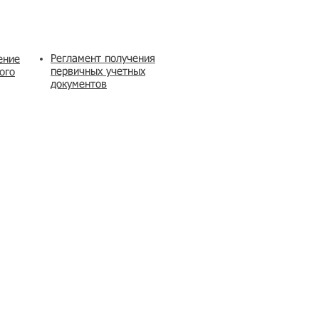
Регламент получения
ение
первичных учетных
ого
документов