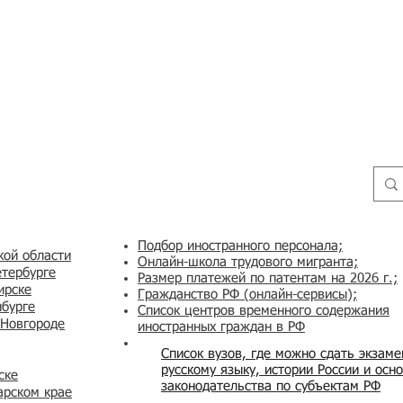
Подбор иностранного персонала;
кой области
Онлайн-школа трудового мигранта;
етербурге
Размер платежей по патентам на 2026 г.;
ирске
Гражданство РФ (онлайн-сервисы
);
нбурге
Список центров временного содержания
 Новгороде
иностранных граждан в РФ
Список вузов, где можно сдать экзам
русскому языку, истории России и осн
ске
законодательства по субъектам РФ
арском крае