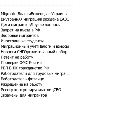
Migranto.Бланки
Беженцы с Украины
Внутренняя миграция
Граждане ЕАЭС
Дети мигрантов
Другие вопросы
Запрет на въезд в РФ
Здоровье мигрантов
Иностранные студенты
Миграционный учет
Налоги и взносы
Новости СНГ
Организованный набор
Патент на работу
Проверки ФМС России
РВП ВНЖ гражданство РФ
Работодатели для трудовых мигрантов
Работодатель-физлицо
Разрешение на работу
Реестр контролируемых лиц
СВО
Экзамены для мигрантов