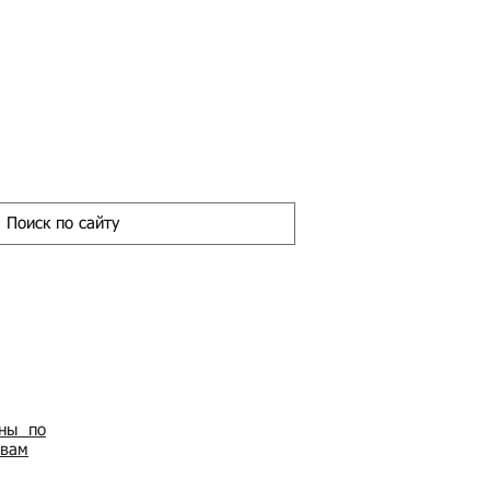
ены по
овам