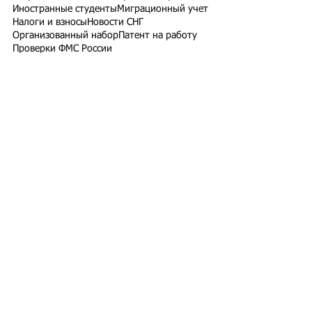
Иностранные студенты
Миграционный учет
Налоги и взносы
Новости СНГ
Организованный набор
Патент на работу
Проверки ФМС России
РВП ВНЖ гражданство РФ
Работодатели для трудовых мигрантов
Работодатель-физлицо
Разрешение на работу
Реестр контролируемых лиц
СВО
Экзамены для мигрантов
Подпишитесь на рассылку
Подписаться