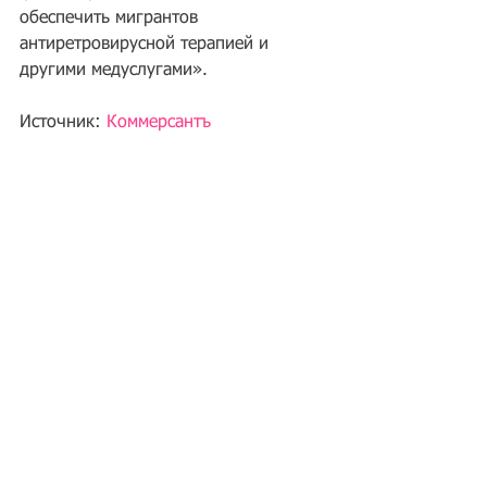
обеспечить мигрантов 
антиретровирусной терапией и 
другими медуслугами».
Источник: 
Коммерсантъ
#ЗапретнавъездвРФ
Запрет на въезд в РФ