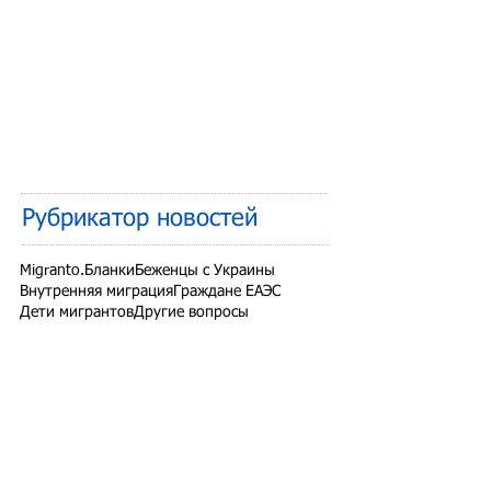
Рубрикатор новостей
Migranto.Бланки
Беженцы с Украины
Внутренняя миграция
Граждане ЕАЭС
Дети мигрантов
Другие вопросы
Запрет на въезд в РФ
Здоровье мигрантов
Иностранные студенты
Миграционный учет
Налоги и взносы
Новости СНГ
Организованный набор
Патент на работу
Проверки ФМС России
РВП ВНЖ гражданство РФ
Работодатели для трудовых мигрантов
Работодатель-физлицо