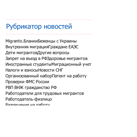
Рубрикатор новостей
Migranto.Бланки
Беженцы с Украины
Внутренняя миграция
Граждане ЕАЭС
Дети мигрантов
Другие вопросы
Запрет на въезд в РФ
Здоровье мигрантов
Иностранные студенты
Миграционный учет
Налоги и взносы
Новости СНГ
Организованный набор
Патент на работу
Проверки ФМС России
РВП ВНЖ гражданство РФ
Работодатели для трудовых мигрантов
Работодатель-физлицо
Разрешение на работу
Реестр контролируемых лиц
СВО
Экзамены для мигрантов
Подпишитесь на рассылку