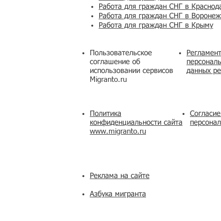
Работа для граждан СНГ в Краснод
Работа для граждан СНГ в Вороне
Работа для граждан СНГ в Крыму
Пользовательское
Регламент
соглашение об
персональ
использовании сервисов
данных ре
Migranto.ru
Политика
Согласие
конфиденциальности сайта
персона
www.migranto.ru
Реклама на сайте
Азбука мигранта