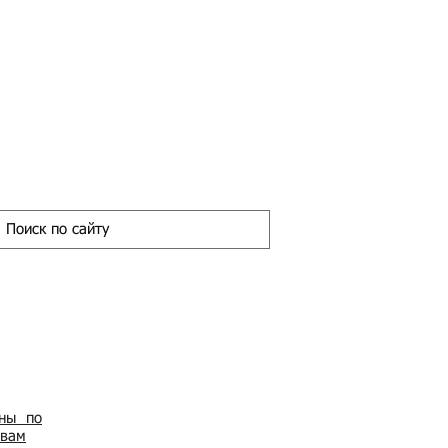
ены по
овам