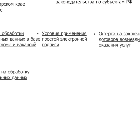
законодательства по субъектам РФ
арском крае
же
 обработки
Условия применения
​Оферта на заключ
ных данных в базе
простой электронной
договора возмездн
зюме и вакансий
подписи
оказания услуг
 на обработку
льных данных