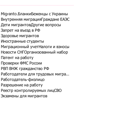
Migranto.Бланки
Беженцы с Украины
Внутренняя миграция
Граждане ЕАЭС
Дети мигрантов
Другие вопросы
Запрет на въезд в РФ
Здоровье мигрантов
Иностранные студенты
Миграционный учет
Налоги и взносы
Новости СНГ
Организованный набор
Патент на работу
Проверки ФМС России
РВП ВНЖ гражданство РФ
Работодатели для трудовых мигрантов
Работодатель-физлицо
Разрешение на работу
Реестр контролируемых лиц
СВО
Экзамены для мигрантов