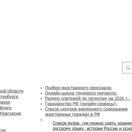
Подбор иностранного персонала;
кой области
Онлайн-школа трудового мигранта;
етербурге
Размер платежей по патентам на 2026 г.;
ирске
Гражданство РФ (онлайн-сервисы
);
нбурге
Список центров временного содержания
 Новгороде
иностранных граждан в РФ
Список вузов, где можно сдать экзам
русскому языку, истории России и осн
ске