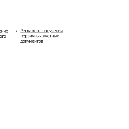
Регламент получения
ение
первичных учетных
ого
документов