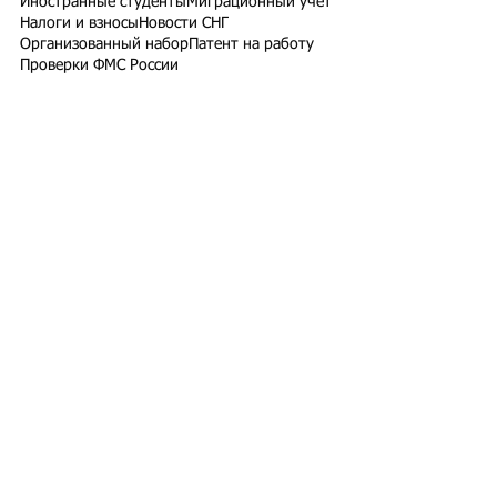
Иностранные студенты
Миграционный учет
Налоги и взносы
Новости СНГ
Организованный набор
Патент на работу
Проверки ФМС России
РВП ВНЖ гражданство РФ
Работодатели для трудовых мигрантов
Работодатель-физлицо
Разрешение на работу
Реестр контролируемых лиц
СВО
Экзамены для мигрантов
Подпишитесь на рассылку
Подписаться