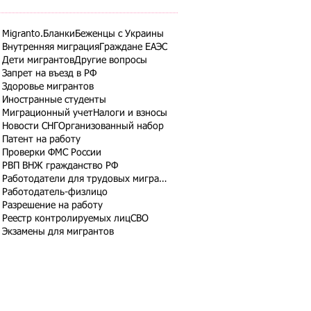
Migranto.Бланки
Беженцы с Украины
Внутренняя миграция
Граждане ЕАЭС
Дети мигрантов
Другие вопросы
Запрет на въезд в РФ
Здоровье мигрантов
Иностранные студенты
Миграционный учет
Налоги и взносы
Новости СНГ
Организованный набор
Патент на работу
Проверки ФМС России
РВП ВНЖ гражданство РФ
Работодатели для трудовых мигрантов
Работодатель-физлицо
Разрешение на работу
Реестр контролируемых лиц
СВО
Экзамены для мигрантов