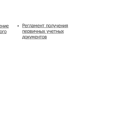
Регламент получения
ение
первичных учетных
ого
документов