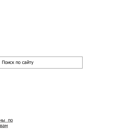
ены по
овам