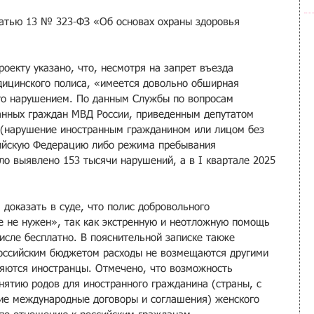
атью 13 № 323-ФЗ «Об основах охраны здоровья 
роекту указано, что, несмотря на запрет въезда 
ицинского полиса, «имеется довольно обширная 
его нарушением. По данным Службы по вопросам 
анных граждан МВД России, приведенным депутатом 
 (нарушение иностранным гражданином или лицом без 
сийскую Федерацию либо режима пребывания 
ло выявлено 153 тысячи нарушений, а в I квартале 2025 
доказать в суде, что полис добровольного 
е не нужен», так как экстренную и неотложную помощь 
исле бесплатно. В пояснительной записке также 
российским бюджетом расходы не возмещаются другими 
яются иностранцы. Отмечено, что возможность 
нятию родов для иностранного гражданина (страны, с 
ие международные договоры и соглашения) женского 