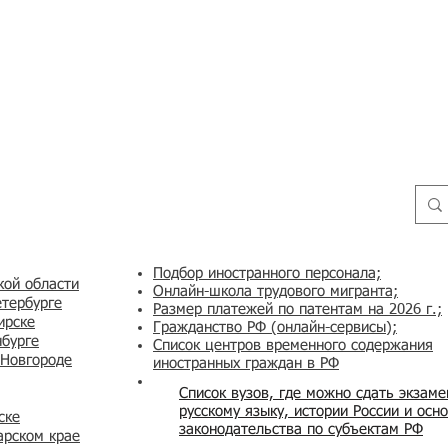
Подбор иностранного персонала;
кой области
Онлайн-школа трудового мигранта;
етербурге
Размер платежей по патентам на 2026 г.;
ирске
Гражданство РФ (онлайн-сервисы
);
нбурге
Список центров временного содержания
 Новгороде
иностранных граждан в РФ
Список вузов, где можно сдать экзам
русскому языку, истории России и осн
ске
законодательства по субъектам РФ
арском крае