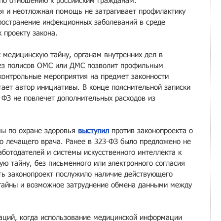
по отношению к российским гражданам.
ая и неотложная помощь не затрагивает профилактику 
ространение инфекционных заболеваний в среде 
к проекту закона.
 медицинскую тайну, органам внутренних дел в 
ез полисов ОМС или ДМС позволит профильным 
онтрольные мероприятия на предмет законности 
тает автор инициативы. В конце пояснительной записки 
 ФЗ не повлечет дополнительных расходов из 
мы по охране здоровья 
выступил
 против законопроекта о 
ко лечащего врача. Ранее в 323-ФЗ было предложено не 
ботодателей и системы искусственного интеллекта к 
ю тайну, без письменного или электронного согласия 
ть законопроект послужило наличие действующего 
тайны и возможное затруднение обмена данными между 
уаций, когда использование медицинской информации 