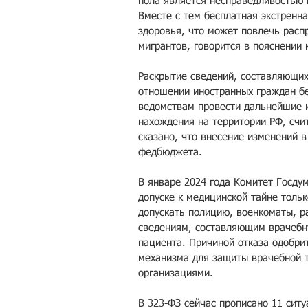
пола является несправедливостью 
Вместе с тем бесплатная экстренн
здоровья, что может повлечь расп
мигрантов, говорится в пояснении 
Раскрытие сведений, составляющих
отношении иностранных граждан б
ведомствам провести дальнейшие к
нахождения на территории РФ, счи
сказано, что внесение изменений в
федбюджета.
В январе 2024 года Комитет Госду
допуске к медицинской тайне толь
допускать полицию, военкоматы, ра
сведениям, составляющим врачебну
пациента. Причиной отказа одобри
механизма для защиты врачебной 
организациями.
В 323-ФЗ сейчас прописано 11 сит