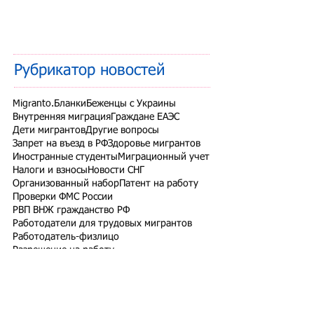
Рубрикатор новостей
Migranto.Бланки
Беженцы с Украины
Внутренняя миграция
Граждане ЕАЭС
Дети мигрантов
Другие вопросы
Запрет на въезд в РФ
Здоровье мигрантов
Иностранные студенты
Миграционный учет
Налоги и взносы
Новости СНГ
Организованный набор
Патент на работу
Проверки ФМС России
РВП ВНЖ гражданство РФ
Работодатели для трудовых мигрантов
Работодатель-физлицо
Разрешение на работу
Реестр контролируемых лиц
СВО
Экзамены для мигрантов
Подпишитесь на рассылку