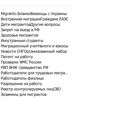
Migranto.Бланки
Беженцы с Украины
Внутренняя миграция
Граждане ЕАЭС
Дети мигрантов
Другие вопросы
Запрет на въезд в РФ
Здоровье мигрантов
Иностранные студенты
Миграционный учет
Налоги и взносы
Новости СНГ
Организованный набор
Патент на работу
Проверки ФМС России
РВП ВНЖ гражданство РФ
Работодатели для трудовых мигрантов
Работодатель-физлицо
Разрешение на работу
Реестр контролируемых лиц
СВО
Экзамены для мигрантов