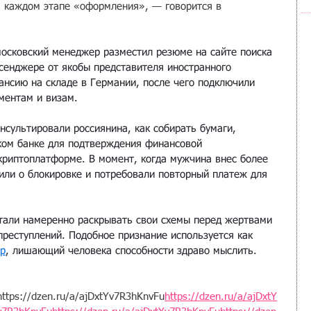
 каждом этапе «оформления», — говорится в 
московский менеджер разместил резюме на сайте поиска 
сенджере от якобы представителя иностранного 
ансию на складе в Германии, после чего подключили 
ментам и визам.
нсультировали россиянина, как собирать бумаги, 
ком банке для подтверждения финансовой 
 криптоплатформе. В момент, когда мужчина внес более 
или о блокировке и потребовали повторный платеж для 
тали намеренно раскрывать свои схемы перед жертвами 
преступлений. Подобное признание используется как 
ор
, лишающий человека способности здраво мыслить.
https://dzen.ru/a/ajDxtYv7R3hKnvFu
https://dzen.ru/a/ajDxtY