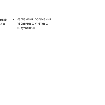
Регламент получения
ение
первичных учетных
ого
документов