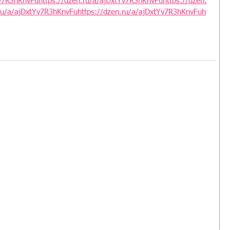
v7R3hKnvFuhttps://dzen.ru/a/ajDxtYv7R3hKnvFuhttps://dzen.
ru/a/ajDxtYv7R3hKnvFuhttps://dzen.ru/a/ajDxtYv7R3hKnvFuh