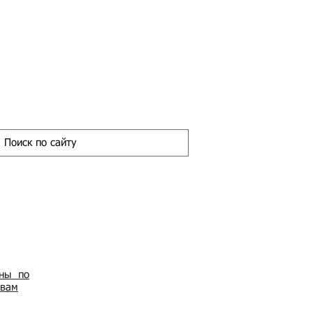
ены по
овам