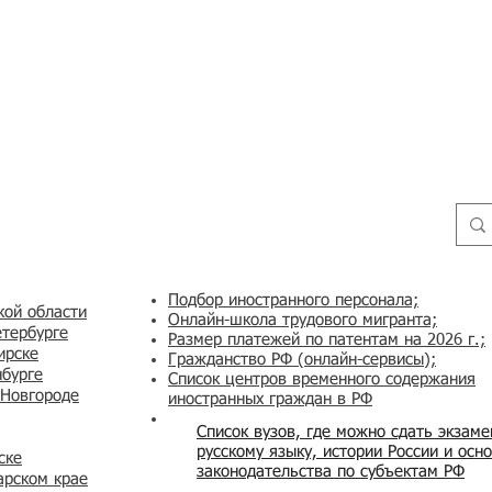
Подбор иностранного персонала;
кой области
Онлайн-школа трудового мигранта;
етербурге
Размер платежей по патентам на 2026 г.;
ирске
Гражданство РФ (онлайн-сервисы
);
нбурге
Список центров временного содержания
 Новгороде
иностранных граждан в РФ
Список вузов, где можно сдать экзам
русскому языку, истории России и осн
ске
законодательства по субъектам РФ
арском крае