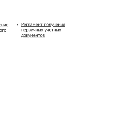
Регламент получения
ение
первичных учетных
ого
документов