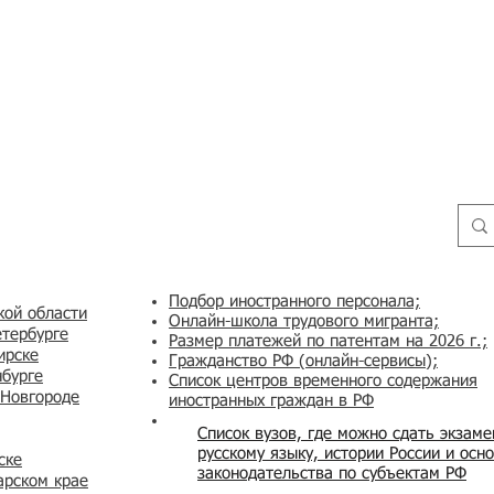
Подбор иностранного персонала;
кой области
Онлайн-школа трудового мигранта;
етербурге
Размер платежей по патентам на 2026 г.;
ирске
Гражданство РФ (онлайн-сервисы
);
нбурге
Список центров временного содержания
 Новгороде
иностранных граждан в РФ
Список вузов, где можно сдать экзам
русскому языку, истории России и осн
ске
законодательства по субъектам РФ
арском крае