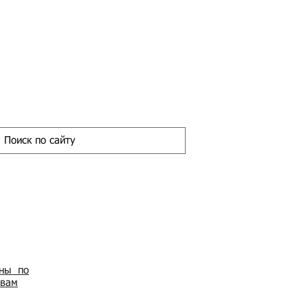
ены по
овам