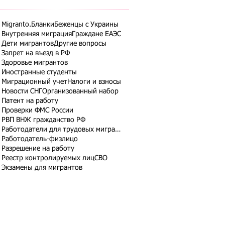
Migranto.Бланки
Беженцы с Украины
Внутренняя миграция
Граждане ЕАЭС
Дети мигрантов
Другие вопросы
Запрет на въезд в РФ
Здоровье мигрантов
Иностранные студенты
Миграционный учет
Налоги и взносы
Новости СНГ
Организованный набор
Патент на работу
Проверки ФМС России
РВП ВНЖ гражданство РФ
Работодатели для трудовых мигрантов
Работодатель-физлицо
Разрешение на работу
Реестр контролируемых лиц
СВО
Экзамены для мигрантов