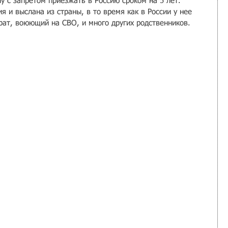
у с запретом приезжать в Россию сроком на 5 лет. 
 и выслана из страны, в то время как в России у нее 
рат, воюющий на СВО, и много других родственников.