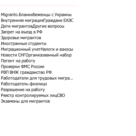
Migranto.Бланки
Беженцы с Украины
Внутренняя миграция
Граждане ЕАЭС
Дети мигрантов
Другие вопросы
Запрет на въезд в РФ
Здоровье мигрантов
Иностранные студенты
Миграционный учет
Налоги и взносы
Новости СНГ
Организованный набор
Патент на работу
Проверки ФМС России
РВП ВНЖ гражданство РФ
Работодатели для трудовых мигрантов
Работодатель-физлицо
Разрешение на работу
Реестр контролируемых лиц
СВО
Экзамены для мигрантов