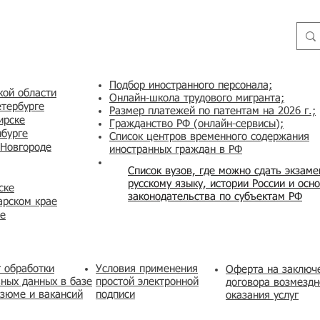
Подбор иностранного персонала;
кой области
Онлайн-школа трудового мигранта;
етербурге
Размер платежей по патентам на 2026 г.;
ирске
Гражданство РФ (онлайн-сервисы
);
нбурге
Список центров временного содержания
 Новгороде
иностранных граждан в РФ
Список вузов, где можно сдать экзам
русскому языку, истории России и осн
ске
законодательства по субъектам РФ
арском крае
же
 обработки
Условия применения
​Оферта на заключ
ных данных в базе
простой электронной
договора возмездн
зюме и вакансий
подписи
оказания услуг