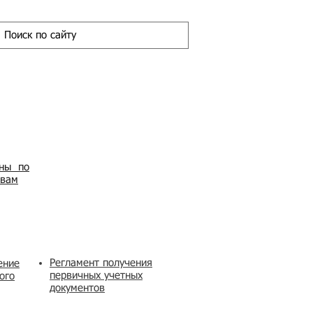
ены по
овам
Регламент получения
ение
первичных учетных
ого
документов