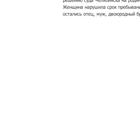
решению суда Челябинска на родин
Женщина нарушила срок пребывания
остались отец, муж, двоюродный б