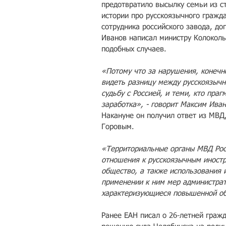
предотвратило высылку семьи из ст
истории про русскоязычного гражд
сотрудника российского завода, до
Иванов написал министру Колоколь
подобных случаев.
«Потому что за нарушения, конечно
видеть разницу между русскоязыч
судьбу с Россией, и теми, кто пра
заработка», - говорит Максим Иван
Накануне он получил ответ из МВД
Горовым.
«Территориальные органы МВД Рос
отношения к русскоязычным иностр
общество, а также использования 
применении к ним мер администрат
характеризующиеся повышенной общ
Ранее ЕАН писал о 26-летней граж