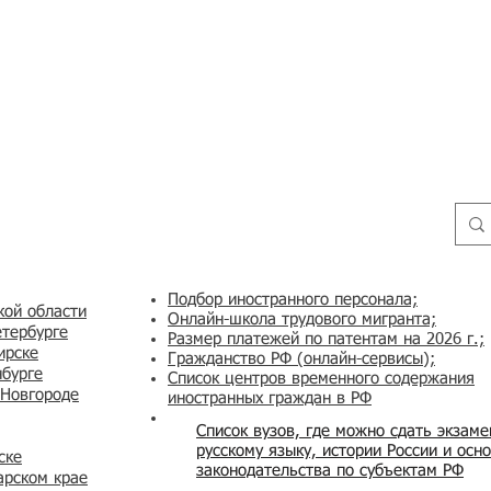
Подбор иностранного персонала;
кой области
Онлайн-школа трудового мигранта;
етербурге
Размер платежей по патентам на 2026 г.;
ирске
Гражданство РФ (онлайн-сервисы
);
нбурге
Список центров временного содержания
 Новгороде
иностранных граждан в РФ
Список вузов, где можно сдать экзам
русскому языку, истории России и осн
ске
законодательства по субъектам РФ
арском крае