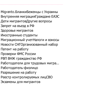
Migranto.Бланки
Беженцы с Украины
Внутренняя миграция
Граждане ЕАЭС
Дети мигрантов
Другие вопросы
Запрет на въезд в РФ
Здоровье мигрантов
Иностранные студенты
Миграционный учет
Налоги и взносы
Новости СНГ
Организованный набор
Патент на работу
Проверки ФМС России
РВП ВНЖ гражданство РФ
Работодатели для трудовых мигрантов
Работодатель-физлицо
Разрешение на работу
Реестр контролируемых лиц
СВО
Экзамены для мигрантов