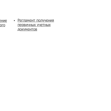
Регламент получения
ение
первичных учетных
ого
документов