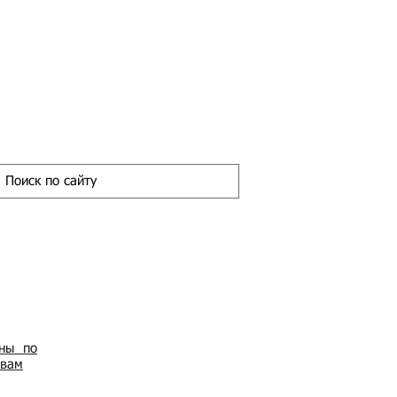
ены по
овам