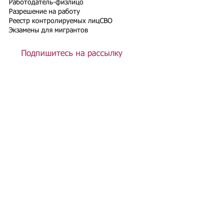
Работодатель-физлицо
Разрешение на работу
Реестр контролируемых лиц
СВО
Экзамены для мигрантов
Подпишитесь на рассылку
Подписаться
Подбор иностранного персонала;
Онлайн-школа трудового мигранта;
Размер платежей по патентам на 2026 г.;
Гражданство РФ (онлайн-сервисы
);
Список центров временного содержания