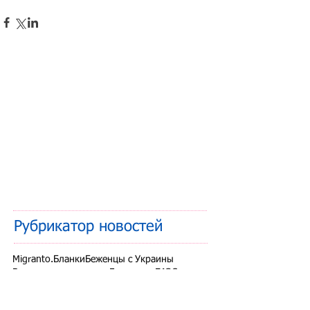
Рубрикатор новостей
Migranto.Бланки
Беженцы с Украины
Внутренняя миграция
Граждане ЕАЭС
Дети мигрантов
Другие вопросы
Запрет на въезд в РФ
Здоровье мигрантов