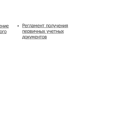
Регламент получения
ение
первичных учетных
ого
документов