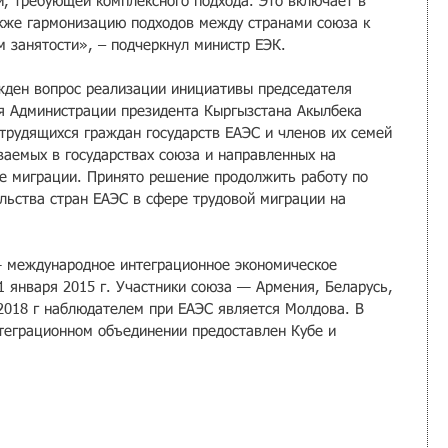
й, требующей комплексного подхода. Это включает в 
акже гармонизацию подходов между странами союза к 
 занятости», – подчеркнул министр ЕЭК.
ужден вопрос реализации инициативы председателя 
я Администрации президента Кыргызстана Акылбека 
трудящихся граждан государств ЕАЭС и членов их семей 
ваемых в государствах союза и направленных на 
е миграции. Принято решение продолжить работу по 
льства стран ЕАЭС в сфере трудовой миграции на 
.
— международное интеграционное экономическое 
 января 2015 г. Участники союза — Армения, Беларусь, 
 2018 г наблюдателем при ЕАЭС является Молдова. В 
нтеграционном объединении предоставлен Кубе и 