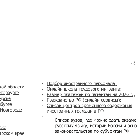
Подбор иностранного персонала;
кой области
Онлайн-школа трудового мигранта;
етербурге
Размер платежей по патентам на 2026 г.;
ирске
Гражданство РФ (онлайн-сервисы
);
нбурге
Список центров временного содержания
 Новгороде
иностранных граждан в РФ
Список вузов, где можно сдать экзам
русскому языку, истории России и осн
ске
законодательства по субъектам РФ
арском крае