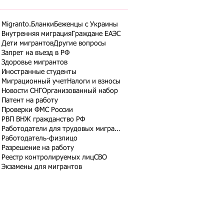
Migranto.Бланки
Беженцы с Украины
Внутренняя миграция
Граждане ЕАЭС
Дети мигрантов
Другие вопросы
Запрет на въезд в РФ
Здоровье мигрантов
Иностранные студенты
Миграционный учет
Налоги и взносы
Новости СНГ
Организованный набор
Патент на работу
Проверки ФМС России
РВП ВНЖ гражданство РФ
Работодатели для трудовых мигрантов
Работодатель-физлицо
Разрешение на работу
Реестр контролируемых лиц
СВО
Экзамены для мигрантов