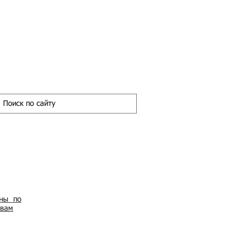
ены по
овам