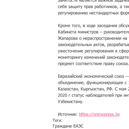
занятости является важной задаче
себя защиту прав работников, а т
регулированию нестандартных форм
Кроме того, в ходе заседания обс
Кабинета министров – руководител
Жапарова о нераспространении на 
законодательных актов, разрабаты
ужесточение регулирования в сфер
мониторингу изменений законодате
предмет соответствия праву союза
Евразийский экономический союз 
объединение, функционирующее с 1
Казахстан, Кыргызстан, РФ. С мая
2020 г статус наблюдателей при и
Узбекистану.
Источник: 
https://primepress.by
Теги:
Граждане ЕАЭС