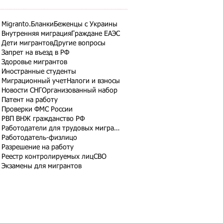
Migranto.Бланки
Беженцы с Украины
Внутренняя миграция
Граждане ЕАЭС
Дети мигрантов
Другие вопросы
Запрет на въезд в РФ
Здоровье мигрантов
Иностранные студенты
Миграционный учет
Налоги и взносы
Новости СНГ
Организованный набор
Патент на работу
Проверки ФМС России
РВП ВНЖ гражданство РФ
Работодатели для трудовых мигрантов
Работодатель-физлицо
Разрешение на работу
Реестр контролируемых лиц
СВО
Экзамены для мигрантов