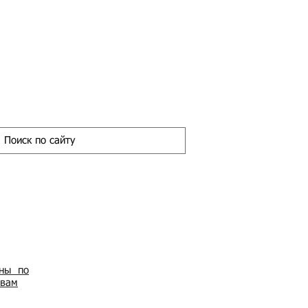
ены по
овам