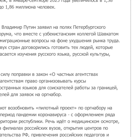
еж, в январе-сентябре 2025 года увеличилось в 1,38 
до 1,86 миллиона человек.
 Владимир Путин заявил на полях Петербургского 
рума, что вместе с узбекистанским коллегой Шавкатом 
миграционные вопросы на фоне ухудшения рынка труда. 
вух стран договорились готовить тех людей, которые 
асается изучения русского языка, русской культуры, 
 силу поправки в закон «О частных агентствах 
 агентствам право организовывать курсы 
остранных языков для соискателей работы за границей, 
елей для заявок на оргнабор.
ают возобновить «пилотный проект» по оргнабору на 
 период пандемии коронавируса - с оформлением ряда 
ритории республики. Речь идёт о медицинском осмотре, 
в филиалах российских вузов, открытия центров по 
ательства РФ, привлечения российских педагогов и 