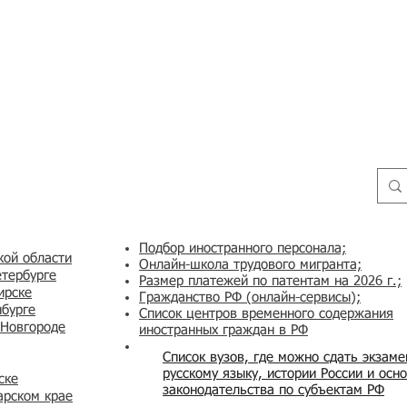
Подбор иностранного персонала;
кой области
Онлайн-школа трудового мигранта;
етербурге
Размер платежей по патентам на 2026 г.;
ирске
Гражданство РФ (онлайн-сервисы
);
нбурге
Список центров временного содержания
 Новгороде
иностранных граждан в РФ
Список вузов, где можно сдать экзам
русскому языку, истории России и осн
ске
законодательства по субъектам РФ
арском крае