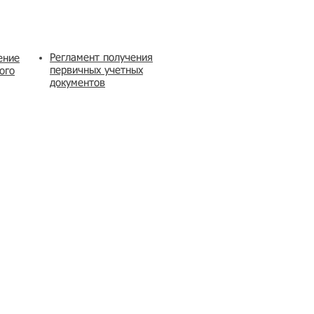
Регламент получения
ение
первичных учетных
ого
документов