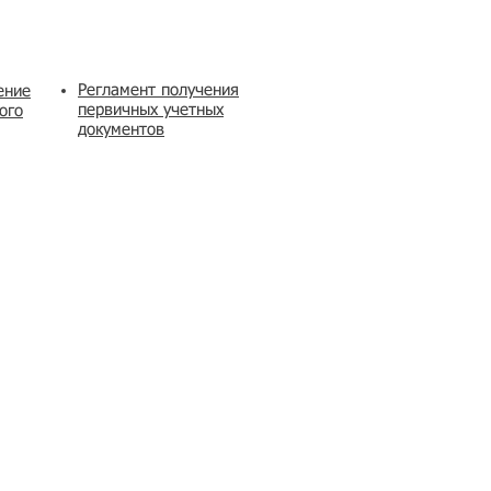
Регламент получения
ение
первичных учетных
ого
документов