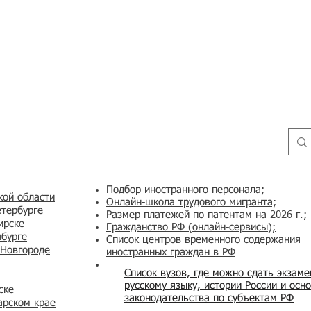
Подбор иностранного персонала;
кой области
Онлайн-школа трудового мигранта;
етербурге
Размер платежей по патентам на 2026 г.;
ирске
Гражданство РФ (онлайн-сервисы
);
нбурге
Список центров временного содержания
 Новгороде
иностранных граждан в РФ
Список вузов, где можно сдать экзам
русскому языку, истории России и осн
ске
законодательства по субъектам РФ
арском крае