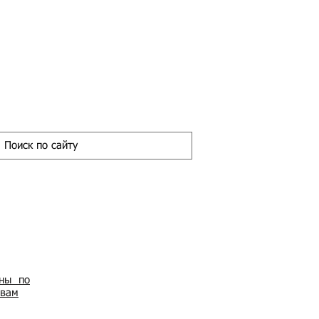
ены по
овам