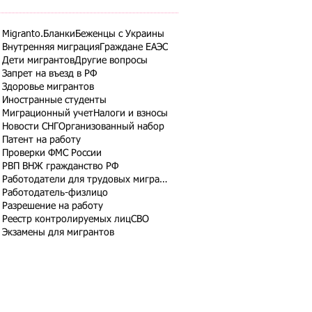
Migranto.Бланки
Беженцы с Украины
Внутренняя миграция
Граждане ЕАЭС
Дети мигрантов
Другие вопросы
Запрет на въезд в РФ
Здоровье мигрантов
Иностранные студенты
Миграционный учет
Налоги и взносы
Новости СНГ
Организованный набор
Патент на работу
Проверки ФМС России
РВП ВНЖ гражданство РФ
Работодатели для трудовых мигрантов
Работодатель-физлицо
Разрешение на работу
Реестр контролируемых лиц
СВО
Экзамены для мигрантов