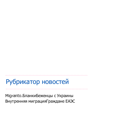
Рубрикатор новостей
Migranto.Бланки
Беженцы с Украины
Внутренняя миграция
Граждане ЕАЭС
Дети мигрантов
Другие вопросы
Запрет на въезд в РФ
Здоровье мигрантов
Иностранные студенты
Миграционный учет
Налоги и взносы
Новости СНГ
Организованный набор
Патент на работу