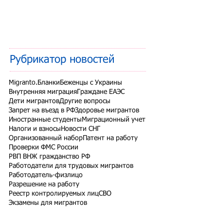
Рубрикатор новостей
Migranto.Бланки
Беженцы с Украины
Внутренняя миграция
Граждане ЕАЭС
Дети мигрантов
Другие вопросы
Запрет на въезд в РФ
Здоровье мигрантов
Иностранные студенты
Миграционный учет
Налоги и взносы
Новости СНГ
Организованный набор
Патент на работу
Проверки ФМС России
РВП ВНЖ гражданство РФ
Работодатели для трудовых мигрантов
Работодатель-физлицо
Разрешение на работу
Реестр контролируемых лиц
СВО
Экзамены для мигрантов