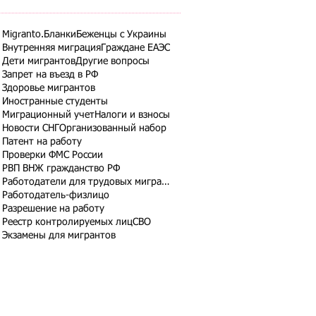
Migranto.Бланки
Беженцы с Украины
Внутренняя миграция
Граждане ЕАЭС
Дети мигрантов
Другие вопросы
Запрет на въезд в РФ
Здоровье мигрантов
Иностранные студенты
Миграционный учет
Налоги и взносы
Новости СНГ
Организованный набор
Патент на работу
Проверки ФМС России
РВП ВНЖ гражданство РФ
Работодатели для трудовых мигрантов
Работодатель-физлицо
Разрешение на работу
Реестр контролируемых лиц
СВО
Экзамены для мигрантов