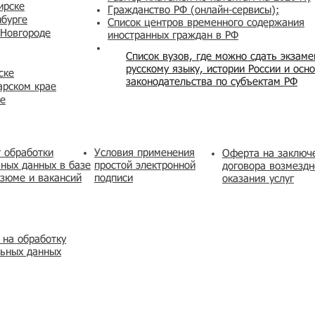
ирске
Гражданство РФ (онлайн-сервисы
);
нбурге
Список центров временного содержания
 Новгороде
иностранных граждан в РФ
Список вузов, где можно сдать экзам
русскому языку, истории России и осн
ске
законодательства по субъектам РФ
арском крае
же
 обработки
Условия применения
​Оферта на заключ
ных данных в базе
простой электронной
договора возмездн
зюме и вакансий
подписи
оказания услуг
 на обработку
льных данных