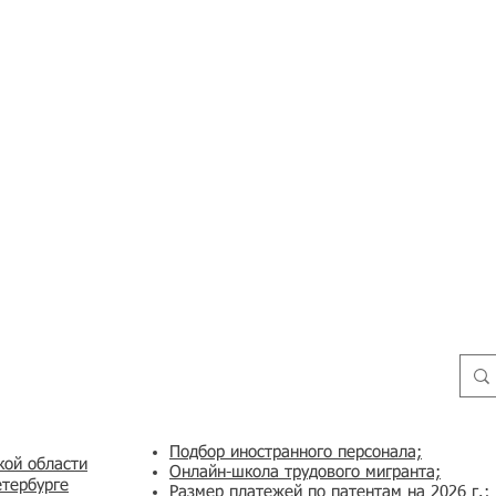
Подбор иностранного персонала;
кой области
Онлайн-школа трудового мигранта;
етербурге
Размер платежей по патентам на 2026 г.;