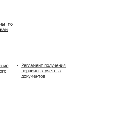
ены по
овам
Регламент получения
ение
первичных учетных
ого
документов