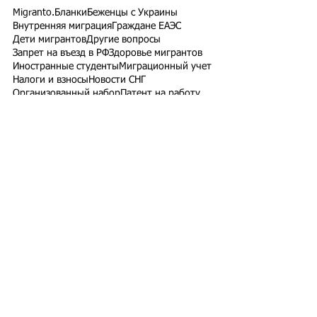
Migranto.Бланки
Беженцы с Украины
Внутренняя миграция
Граждане ЕАЭС
Дети мигрантов
Другие вопросы
Запрет на въезд в РФ
Здоровье мигрантов
Иностранные студенты
Миграционный учет
Налоги и взносы
Новости СНГ
Организованный набор
Патент на работу
Проверки ФМС России
РВП ВНЖ гражданство РФ
Работодатели для трудовых мигрантов
Работодатель-физлицо
Разрешение на работу
Реестр контролируемых лиц
СВО
Экзамены для мигрантов
Подпишитесь на рассылку