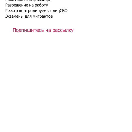
Разрешение на работу
Реестр контролируемых лиц
СВО
Экзамены для мигрантов
Подпишитесь на рассылку
Подписаться
Подбор иностранного персонала;
Онлайн-школа трудового мигранта;
Размер платежей по патентам на 2026 г.;
Гражданство РФ (онлайн-сервисы
);
Список центров временного содержания
иностранных граждан в РФ