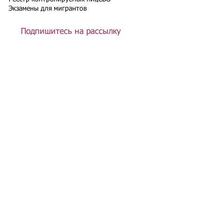
Экзамены для мигрантов
Подпишитесь на рассылку
Подписаться
Подбор иностранного персонала;
Онлайн-школа трудового мигранта;
Размер платежей по патентам на 2026 г.;
Гражданство РФ (онлайн-сервисы
);
Список центров временного содержания
иностранных граждан в РФ